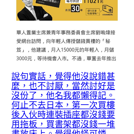
說句實話，覺得他沒說錯甚
麼，也不討厭，當然討好是
沒份了，他名我都懶得記。
何止不去日本，第一次買樓
後入伙時連裝插座都沒錢要
用拖板，買書架都沒錢一堆
書放床上。覺得他怪可憐