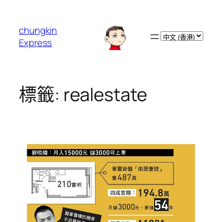
跳
至
chungkin
主
Choose
Express
要
a
內
language
容
標籤:
realestate