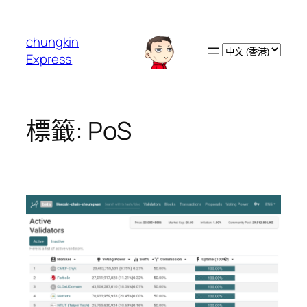
跳
至
chungkin
主
Choose
Express
要
a
內
language
容
標籤:
PoS