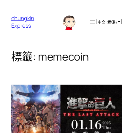
跳
至
chungkin
主
Choose
Express
要
a
內
language
容
標籤:
memecoin