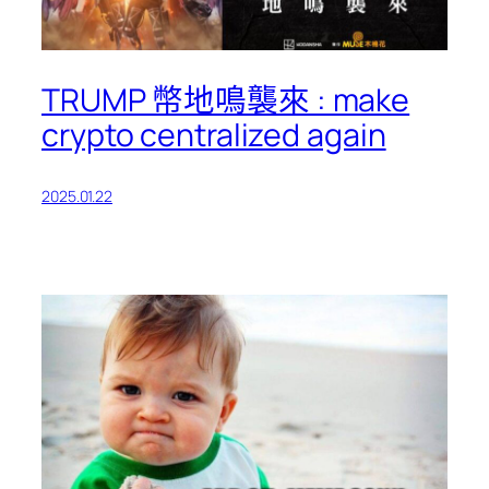
TRUMP 幣地鳴襲來 : make
crypto centralized again
2025.01.22