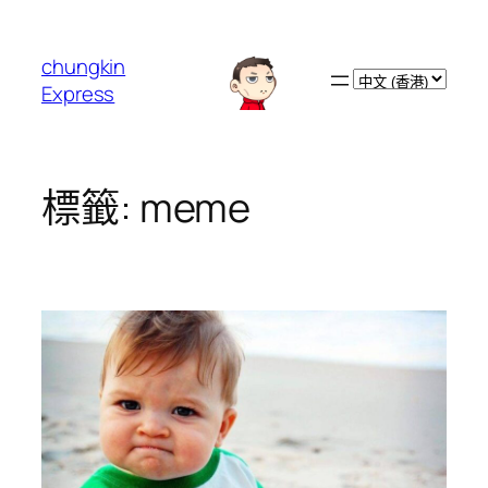
跳
至
chungkin
主
Choose
Express
要
a
內
language
容
標籤:
meme