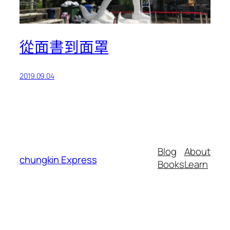
從面書到面罩
2019.09.04
Blog
About
chungkin Express
Books
Learn