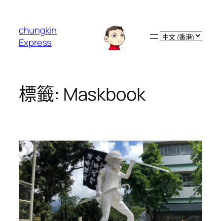
跳
至
chungkin
主
Choose
Express
要
a
內
language
容
標籤:
Maskbook