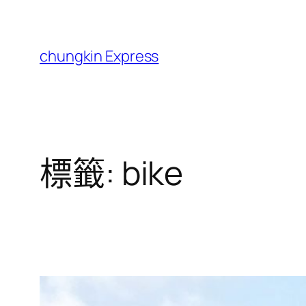
跳
至
主
chungkin Express
要
內
容
標籤:
bike