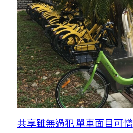
共享雖無過犯 單車面目可憎