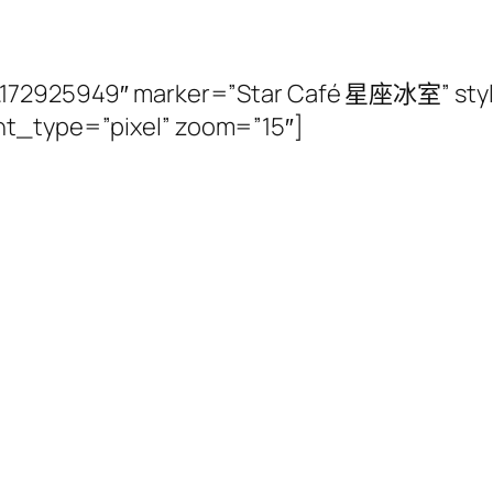
14.172925949″ marker=”Star Café 星座冰室” sty
ht_type=”pixel” zoom=”15″]