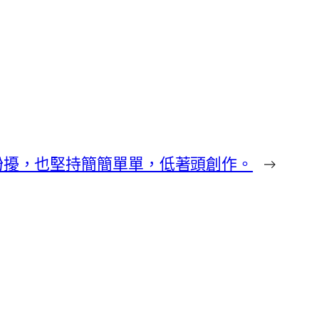
紛擾，也堅持簡簡單單，低著頭創作。
→