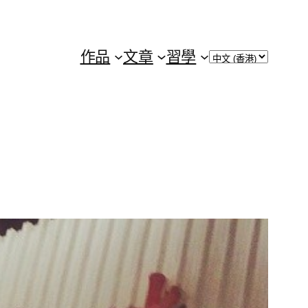
Choose
作品
文章
習學
a
language