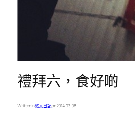
禮拜六，食好啲
Written
in
憨人日記
on
2014.03.08