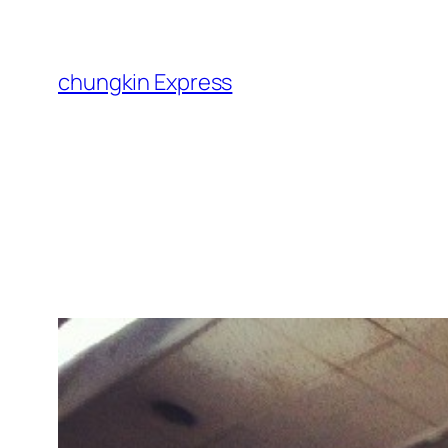
跳
至
主
chungkin Express
要
內
容