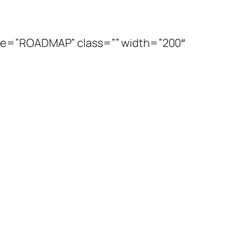
le=”ROADMAP” class=”” width=”200″