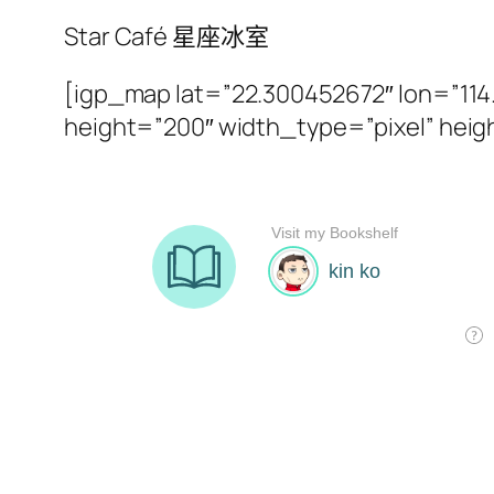
Star Café 星座冰室
[igp_map lat=”22.300452672″ lon=”1
height=”200″ width_type=”pixel” heig