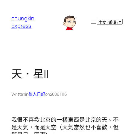
跳
至
chungkin
主
Choose
Express
要
a
內
language
容
天．星II
Written
in
憨人日記
on
2006.11.16
我很不喜歡北京的一樣東西是北京的天。不
是天氣，而是天空（天氣當然也不喜歡，但