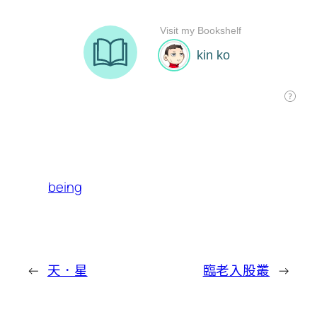
being
←
天．星
臨老入股叢
→