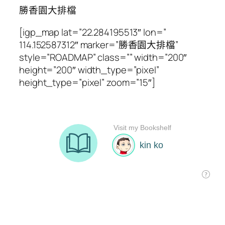
勝香園大排檔
[igp_map lat=”22.284195513″ lon=”
114.152587312″ marker=”勝香園大排檔”
style=”ROADMAP” class=”” width=”200″
height=”200″ width_type=”pixel”
height_type=”pixel” zoom=”15″]