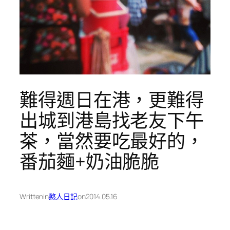
難得週日在港，更難得
出城到港島找老友下午
茶，當然要吃最好的，
番茄麵+奶油脆脆
Written
in
憨人日記
on
2014.05.16