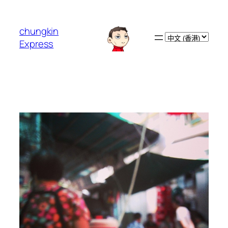
跳
至
chungkin
主
Choose
Express
要
a
內
language
容