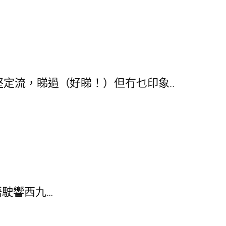
的（唔知堅定流，睇過（好睇！）但冇乜印象..
駛響西九…