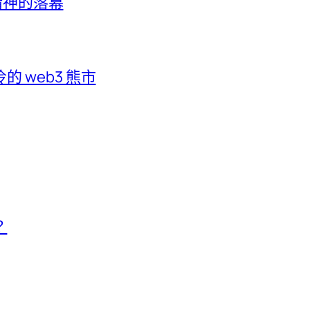
客精神的落幕
 web3 熊市
？