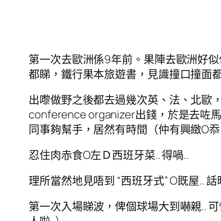
第一次去歐洲係9年前。果陣去歐洲好似係
都睇，鐵行果本旅遊書，見識撞口撞面都係
出嚟做野之後都去過幾次英、法、北歐，但都
conference organizer出
同事夠幫手，居然有時間（仲有興緻O忝!）s
忍住肉赤食O左Ｄ西班牙菜.. 得喎..
理所當然地見唔到 “西班牙式” O既屋.
第一次入場睇波，俾個球場大到嚇親.. 