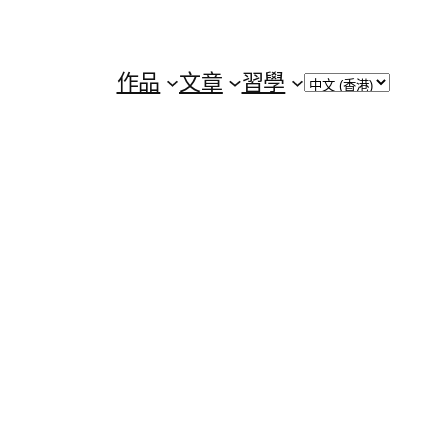
Choose
作品
文章
習學
a
language