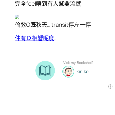
完全feel唔到有人驚禽流感
倫敦O既秋天… transit停左一停
仲有Ｄ相響呢度
…