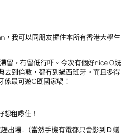
oan，我可以同朋友攞住本所有香港大學生
滯留，冇留低行吓。今次有個好nice O既
遊，由雅典去到倫敦，都冇到過西班牙。而且多得
西班牙係最可遊O既國家喎！
會好想租嚟住！
趕出場..（當然手機有電都只會影到Ｄ蟻