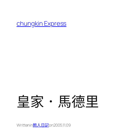
跳
至
主
chungkin Express
要
內
容
皇家．馬德里
Written
in
憨人日記
on
2005.11.09