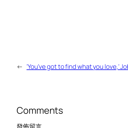
←
'You've got to find what you love,' J
Comments
發佈留言