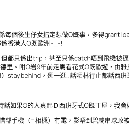
每個後生仔女指定想做O既事，多得grant l
香港人O既歐洲 -_-!
只係出trip，甚至只係catch唔到飛機被逼
錢，於是去咗馬德里。咁O岩9年前走馬看花式O既歐
tay behind，逛一逛.. 話哂林行止都話
. 話時話如果O的人真起Ｄ西班牙式O既丁屋，我
可惜部手機（=相機）冇電，影唔到碧咸串球政被