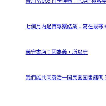
告別 Web3 打卡神器：POAP 極
七個月內過百專案結業：寫在最寒冷的
義守書店：因為義，所以守
我們能共同養活一間民營圖書館嗎