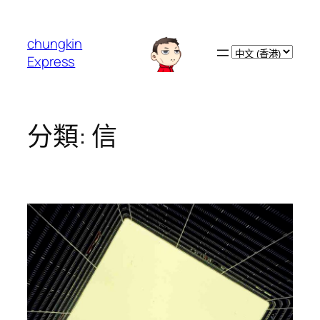
跳
至
chungkin
主
Choose
Express
要
a
內
language
容
分類:
信