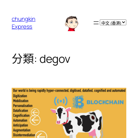
跳
至
chungkin
主
Choose
Express
要
a
內
language
容
分類:
degov