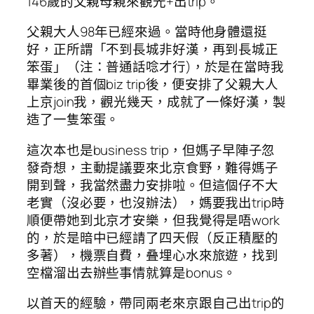
146歲的父親母親來觀光+出trip。
父親大人98年已經來過。當時他身體還挺
好，正所謂「不到長城非好漢，再到長城正
笨蛋」（注：普通話唸才行)，於是在當時我
畢業後的首個biz trip後，便安排了父親大人
上京join我，觀光幾天，成就了一條好漢，製
造了一隻笨蛋。
這次本也是business trip，但媽子早陣子忽
發奇想，主動提議要來北京食野，難得媽子
開到聲，我當然盡力安排啦。但這個仔不大
老實（沒必要，也沒辦法），媽要我出trip時
順便帶她到北京才安樂，但我覺得是唔work
的，於是暗中已經請了四天假（反正積壓的
多著），機票自費，叠埋心水來旅遊，找到
空檔溜出去辦些事情就算是bonus。
以首天的經驗，帶同兩老來京跟自己出trip的