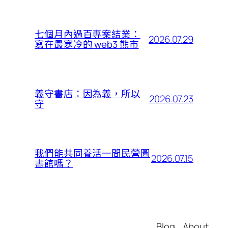
七個月內過百專案結業：
2026.07.29
寫在最寒冷的 web3 熊市
義守書店：因為義，所以
2026.07.23
守
我們能共同養活一間民營圖
2026.07.15
書館嗎？
Blog
About