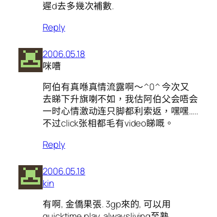
遲d去多幾次補數.
Reply
2006.05.18
咪嘈
阿伯有真喺真情流露啊～^0^ 今次又
去睇下升旗喇不如，我估阿伯父会唔会
一时心情激动连只脚都利索返，嘿嘿…..
不过click张相都毛有video睇嘅。
Reply
2006.05.18
kin
有啊, 金僑果張. 3gp來的, 可以用
quicktime play. alwaysliving至熟.