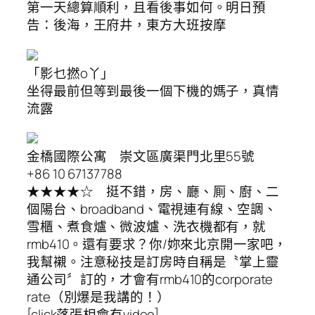
第一天總算順利，且看後事如何。明日預
告：後海，王府井，東方大班按摩
「影乜撚o丫」
坐得最前但等到最後一個下機的媽子，真情
流露
金橋國際公寓 崇文區廣渠門北里55號
+86 10 67137788
★★★★☆ 挺不錯，房、廳、厠、廚、二
個陽台、broadband、電視連有線、空調、
雪櫃、煮食爐、微波爐、洗衣機都有，就
rmb410。還有要求？你/妳來北京開一家吧，
我幫襯。注意秘技是訂房時自稱是〝掌上靈
通公司〞訂的，才會有rmb410的corporate
rate（別爆是我講的！）
[click落張相會有video]