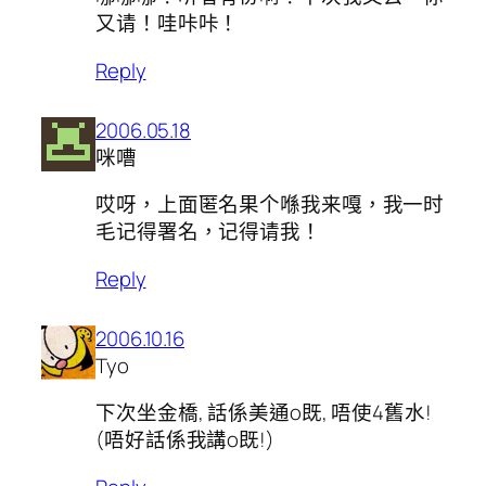
又请！哇咔咔！
Reply
2006.05.18
咪嘈
哎呀，上面匿名果个喺我来嘎，我一时
毛记得署名，记得请我！
Reply
2006.10.16
Tyo
下次坐金橋, 話係美通o既, 唔使4舊水!
(唔好話係我講o既!)