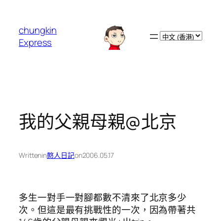
跳
至
chungkin
主
Choose
Express
要
a
內
language
容
我的父親母親@北京
Written
in
憨人日記
on
2006.05.17
多生一對手一對腳都數不清來了北京多少
次。但這是最有挑戰性的一次，因為帶著共