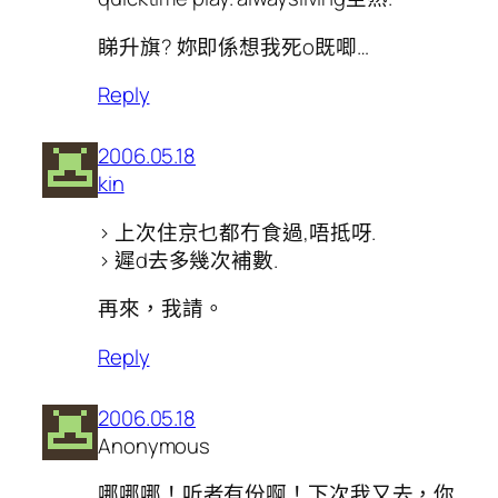
睇升旗? 妳即係想我死o既唧…
Reply
2006.05.18
kin
> 上次住京乜都冇食過,唔抵呀.
> 遲d去多幾次補數.
再來，我請。
Reply
2006.05.18
Anonymous
哪哪哪！听者有份啊！下次我又去，你