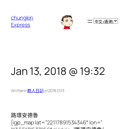
跳
至
chungkin
主
Choose
Express
要
a
內
language
容
Jan 13, 2018 @ 19:32
Written
in
憨人日記
on
2018.01.13
路環安德魯
[igp_map lat=”22.117891534346″ lon=”