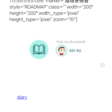
113.55131537056″ marker=”路環安德魯”
style=”ROADMAP” class=”” width=”200″
height=”200″ width_type=”pixel”
height_type=”pixel” zoom=”15″]
diary