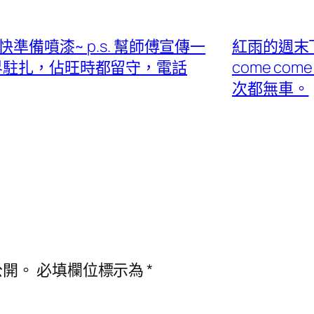
快準備噴漆~ p.s. 幫師傅宣傳一
紅雨的週末
界駐扎，佔旺時都留守，電話
come com
次都無車。
公開。
必填欄位標示為
*