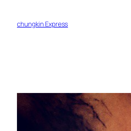
跳
至
主
chungkin Express
要
內
容