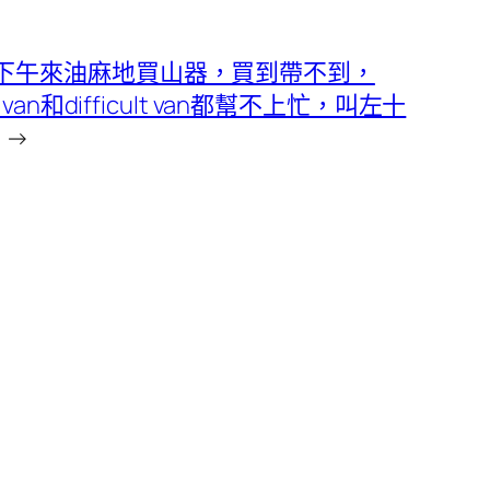
下午來油麻地買山器，買到帶不到，
e van和difficult van都幫不上忙，叫左十
→