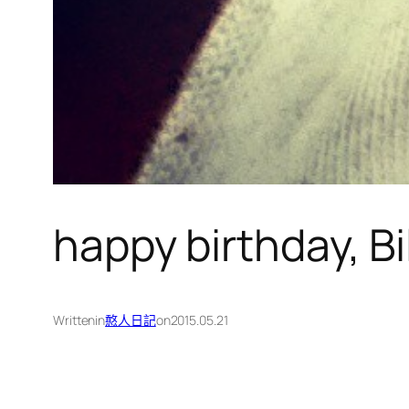
happy birthday, Bil
Written
in
憨人日記
on
2015.05.21