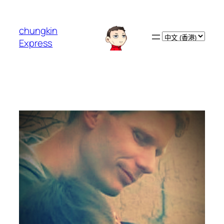
跳
至
chungkin
主
Choose
Express
要
a
內
language
容