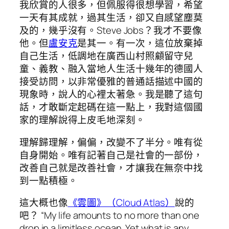
我欣賞的人很多，但佩服得很想學習，希望
一天有其成就，過其生活，卻又自感望塵莫
及的，幾乎沒有。Steve Jobs？我才不要像
他。但
盧安克
是其一。有一次，這位放棄掉
自己生活，低調地在廣西山村照顧留守兒
童、義教、融入當地人生活十幾年的德國人
接受訪問，以非常優雅的普通話描述中國的
現象時，說人的心裡太著急。我是聽了這句
話，才敢斷定起碼在這一點上，我對這個國
家的理解說得上皮毛地深刻。
理解歸理解，偏偏，改變不了半分。唯有從
自身開始。唯有記著自己是社會的一部份，
改善自己就是改善社會，才讓我在無奈中找
到一點積極。
這大概也像
《雲圖》（Cloud Atlas）
說的
吧？ “My life amounts to no more than one
drop in a limitless ocean. Yet what is any