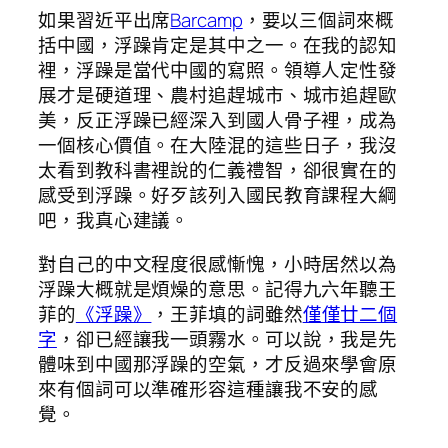
如果習近平出席
Barcamp
，要以三個詞來概
括中國，浮躁肯定是其中之一。在我的認知
裡，浮躁是當代中國的寫照。領導人定性發
展才是硬道理、農村追趕城市、城市追趕歐
美，反正浮躁已經深入到國人骨子裡，成為
一個核心價值。在大陸混的這些日子，我沒
太看到教科書裡說的仁義禮智，卻很實在的
感受到浮躁。好歹該列入國民教育課程大綱
吧，我真心建議。
對自己的中文程度很感慚愧，小時居然以為
浮躁大概就是煩燥的意思。記得九六年聽王
菲的
《浮躁》
，王菲填的詞雖然
僅僅廿二個
字
，卻已經讓我一頭霧水。可以說，我是先
體味到中國那浮躁的空氣，才反過來學會原
來有個詞可以準確形容這種讓我不安的感
覺。