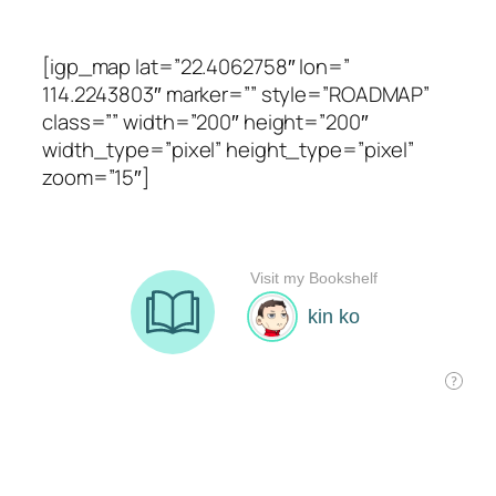
[igp_map lat=”22.4062758″ lon=”
114.2243803″ marker=”” style=”ROADMAP”
class=”” width=”200″ height=”200″
width_type=”pixel” height_type=”pixel”
zoom=”15″]