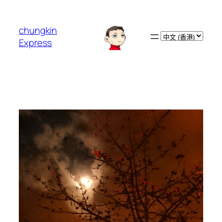
跳
至
chungkin
主
Choose
Express
要
a
內
language
容