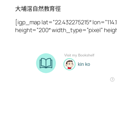
大埔滘自然教育徑
[igp_map lat=”22.432275215″ lon=”
height=”200″ width_type=”pixel” heig