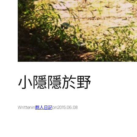
小隱隱於野
Written
in
憨人日記
on
2015.06.08