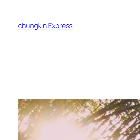
跳
至
主
chungkin Express
要
內
容