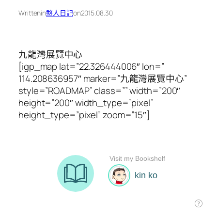
Written
in
憨人日記
on
2015.08.30
九龍灣展覽中心
[igp_map lat=”22.326444006″ lon=”
114.208636957″ marker=”九龍灣展覽中心”
style=”ROADMAP” class=”” width=”200″
height=”200″ width_type=”pixel”
height_type=”pixel” zoom=”15″]