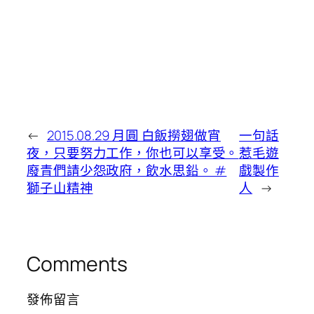
←
2015.08.29 月圓 白飯撈翅做宵
一句話
夜，只要努力工作，你也可以享受。
惹毛遊
廢青們請少怨政府，飲水思鉛。 #
戲製作
獅子山精神
人
→
Comments
發佈留言