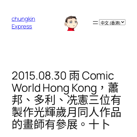
跳
至
chungkin
主
Choose
Express
要
a
內
language
容
2015.08.30 雨 Comic
World Hong Kong，蕭
邦、多利、冼憲三位有
製作光輝歲月同人作品
的畫師有參展。十卜