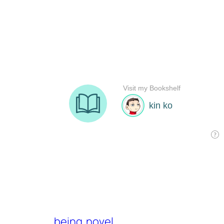
being
novel