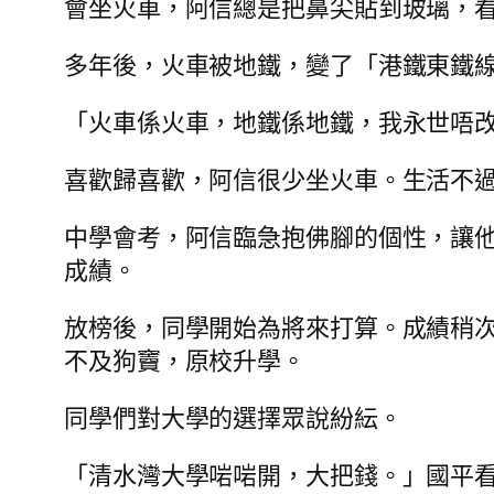
會坐火車，阿信總是把鼻尖貼到玻璃，
多年後，火車被地鐵，變了「港鐵東鐵
「火車係火車，地鐵係地鐵，我永世唔
喜歡歸喜歡，阿信很少坐火車。生活不
中學會考，阿信臨急抱佛腳的個性，讓
成績。
放榜後，同學開始為將來打算。成績稍
不及狗竇，原校升學。
同學們對大學的選擇眾說紛紜。
「清水灣大學啱啱開，大把錢。」國平