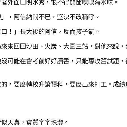
看著外面山明水秀，恨不得開窗嗅嗅海水味。
線」，阿信納悶不已，堅決不改稱呼。
改口！」長大後的阿信，反而孩子氣。
過來來回回沙田、火炭、大圍三站，對他來說，
他沒可能在會考前好好讀書，只能專攻舊試題，
次的，要麼轉校升讀預科，要麼出來打工。成績
看似天真，實質字字珠璣。