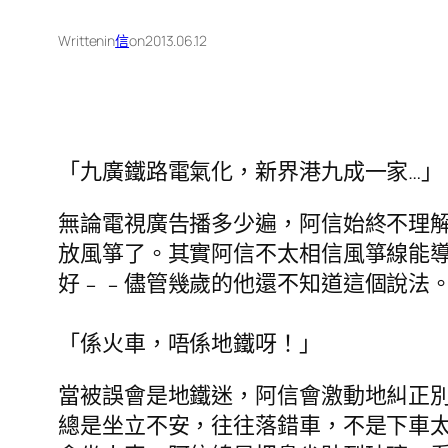
Written
in
信
on
2013.06.12
「九廣鐵路電氣化，新界港九成一家…」
無論電視廣告播多少遍，阿信始終不理
放風箏了。其實阿信不太相信風箏線能
好﹣﹣儘管幾歲的他還不知道這個說法
「係火車，唔係地鐵呀！」
當被誤會是地鐵迷，阿信會激動地糾正
總是坐立不安，往往落錯車，不是下車