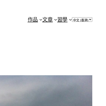
Choose
作品
文章
習學
a
language