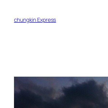
跳
至
主
chungkin Express
要
內
容