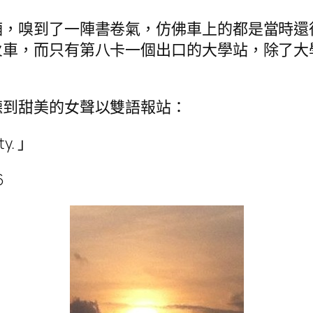
廂，嗅到了一陣書卷氣，仿佛車上的都是當時還
火車，而只有第八卡一個出口的大學站，除了大
聽到甜美的女聲以雙語報站：
y. 」
6