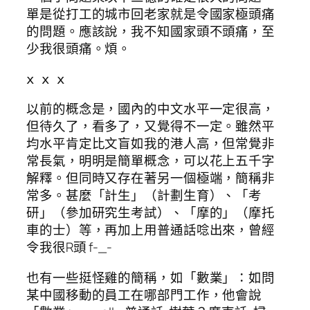
單是從打工的城市回老家就是令國家極頭痛
的問題。應該說，我不知國家頭不頭痛，至
少我很頭痛。煩。
x x x
以前的概念是，國內的中文水平一定很高，
但待久了，看多了，又覺得不一定。雖然平
均水平肯定比文盲如我的港人高，但常覺非
常長氣，明明是簡單概念，可以花上五千字
解釋。但同時又存在著另一個極端，簡稱非
常多。甚麼「計生」（計劃生育）、「考
研」（參加研究生考試）、「摩的」（摩托
車的士）等，再加上用普通話唸出來，曾經
令我很R頭 f-_-
也有一些挺怪雞的簡稱，如「數業」：如問
某中國移動的員工在哪部門工作，他會說