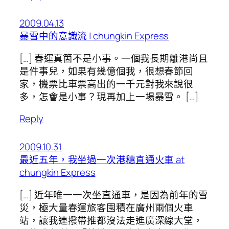
2009.04.13
暴雪中的意識流 | chungkin Express
[…] 春運真箇不是小事。一個我長期離港尚且
是件事兒，如果有幾億個我，很想春節回
家，機票比車票高出的一千元對我來說很
多，怎會是小事？現再加上一場暴雪。 […]
Reply
2009.10.31
最近五年，我坐過一次港穗直通火車 at
chungkin Express
[…] 近年唯一一次坐直通車，是因為前年的雪
災，極大量春運旅客囤積在廣州兩個火車
站，讓我連撥帶推都沒法走進廣深線大堂，