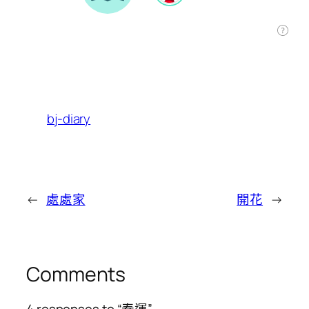
bj-diary
←
處處家
開花
→
Comments