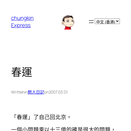
跳
至
chungkin
主
Choose
Express
要
a
內
language
容
春運
Written
in
憨人日記
on
2007.03.01
「春運」了自己回北京。
一個小問題乘以十三億的確是很大的問題，