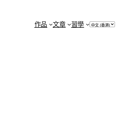
Choose
作品
文章
習學
a
language