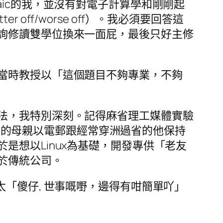
ic的我，並沒有對電子計算學和剛剛起
ff/worse off）。我必須要回答這
詢修讀雙學位換來一面屁，最後只好主修
當時教授以「這個題目不夠專業，不夠
法，我特別深刻。記得麻省理工媒體實驗
慰的，是年邁的母親以電郵跟經常穿洲過省的他保持
想以Linux為基礎，開發專供「老友
於傳統公司。
「傻仔, 世事嘅嘢，邊得有咁簡單吖」