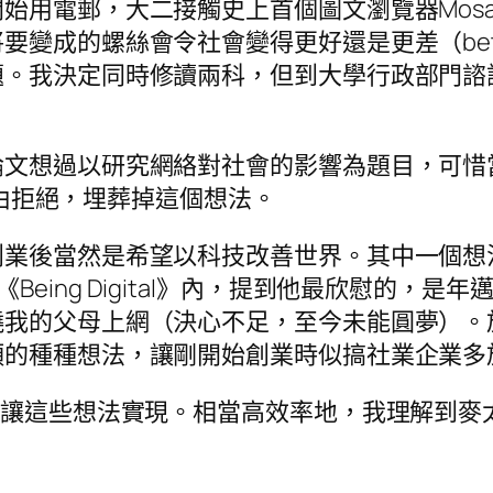
始用電郵，大二接觸史上首個圖文瀏覽器Mosa
的螺絲會令社會變得更好還是更差（better o
題。我決定同時修讀兩科，但到大學行政部門諮
。
論文想過以研究網絡對社會的影響為題目，可惜
為理由拒絕，埋葬掉這個想法。
創業後當然是希望以科技改善世界。其中一個想
e所著的《Being Digital》內，提到他最欣
我的父母上網（決心不足，至今未能圓夢）。於是
類的種種想法，讓剛開始創業時似搞社業企業多
沒讓這些想法實現。相當高效率地，我理解到麥太
。