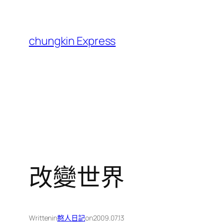
跳
至
主
chungkin Express
要
內
容
改變世界
Written
in
憨人日記
on
2009.07.13