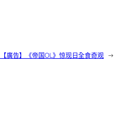
【廣告】《帝国OL》惊现日全食奇观
→