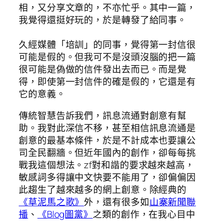
相，又分享文章的，不亦忙乎。其中一篇，
我覺得還挺好玩的，於是轉發了給同事。
久經媒體「培訓」的同事，覺得第一封信很
可能是假的。但我可不是沒頭沒腦的把一篇
很可能是偽做的信件發出去而已。而是覺
得，即使第一封信件的確是假的，它還是有
它的意義。
傳統智慧告訴我們，訊息流通對創意有幫
助。我對此深信不移，甚至相信訊息流通是
創意的最基本條件，於是不計成本也要讓公
司全民翻牆。但近年國內的創作，卻每每挑
戰我這個想法。zf對和諧的要求越來越高，
敏感詞多得讓中文快要不能用了，卻偏偏因
此趨生了越來越多的網上創意。除經典的
《草泥馬之歌》
外，還有很多如
山寨新聞聯
播
、
《Blog圖黨》
之類的創作，在我心目中