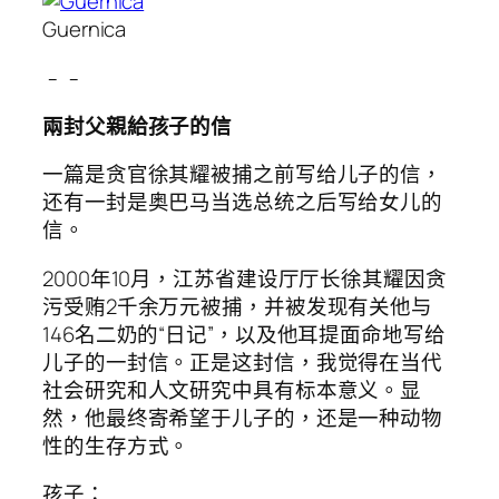
Guernica
﹣﹣
兩封父親給孩子的信
一篇是贪官徐其耀被捕之前写给儿子的信，
还有一封是奥巴马当选总统之后写给女儿的
信。
2000年10月，江苏省建设厅厅长徐其耀因贪
污受贿2千余万元被捕，并被发现有关他与
146名二奶的“日记”，以及他耳提面命地写给
儿子的一封信。正是这封信，我觉得在当代
社会研究和人文研究中具有标本意义。显
然，他最终寄希望于儿子的，还是一种动物
性的生存方式。
孩子：