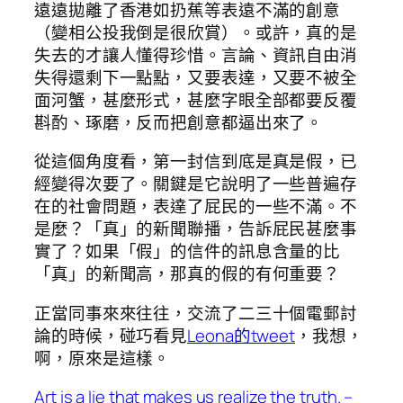
遠遠拋離了香港如扔蕉等表遠不滿的創意
（變相公投我倒是很欣賞）。或許，真的是
失去的才讓人懂得珍惜。言論、資訊自由消
失得還剩下一點點，又要表達，又要不被全
面河蟹，甚麼形式，甚麼字眼全部都要反覆
斟酌、琢磨，反而把創意都逼出來了。
從這個角度看，第一封信到底是真是假，已
經變得次要了。關鍵是它說明了一些普遍存
在的社會問題，表達了屁民的一些不滿。不
是麼？「真」的新聞聯播，告訴屁民甚麼事
實了？如果「假」的信件的訊息含量的比
「真」的新聞高，那真的假的有何重要？
正當同事來來往往，交流了二三十個電郵討
論的時候，碰巧看見
Leona的tweet
，我想，
啊，原來是這樣。
Art is a lie that makes us realize the truth. –