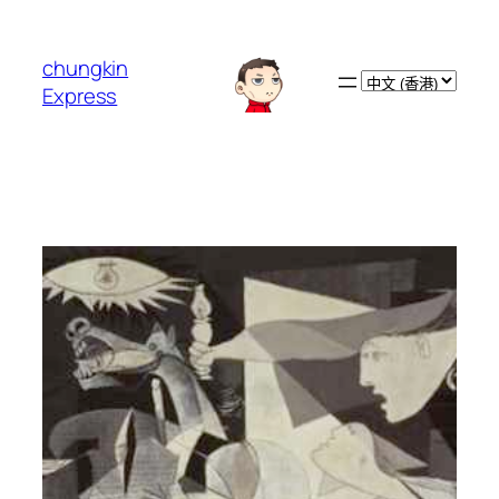
跳
至
chungkin
主
Choose
Express
要
a
內
language
容