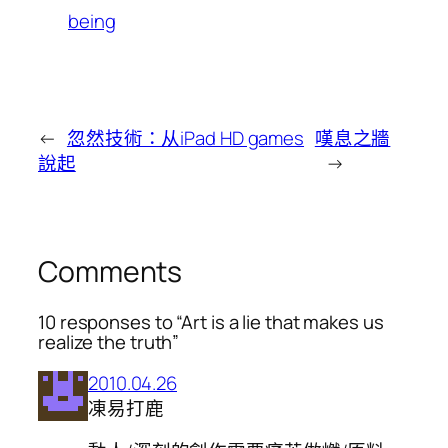
being
←
忽然技術：从iPad HD games
嘆息之牆
說起
→
Comments
10 responses to “Art is a lie that makes us
realize the truth”
2010.04.26
凍易打鹿