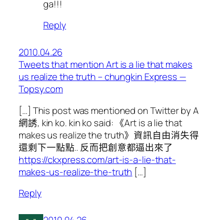
ga!!!
Reply
2010.04.26
Tweets that mention Art is a lie that makes
us realize the truth – chungkin Express —
Topsy.com
[…] This post was mentioned on Twitter by A
網誘, kin ko. kin ko said: 《Art is a lie that
makes us realize the truth》資訊自由消失得
還剩下一點點.. 反而把創意都逼出來了
https://ckxpress.com/art-is-a-lie-that-
makes-us-realize-the-truth
[…]
Reply