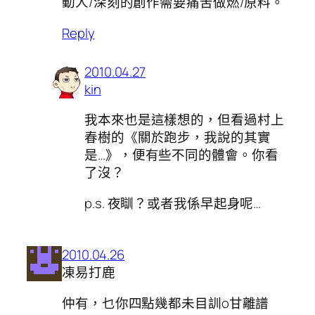
動人/深刻的創作需要痛苦做燃/原料。
Reply
2010.04.27
kin
我本來也是這樣想的，但看過村上
春樹的《關於跑步，我說的其實
是…》，便有些不同的體會。你看
了沒？
p.s. 夜瞓？或者我係早起身呢…
2010.04.26
凍易打鹿
仲有，乜你四點幾都未目訓o甘離譜