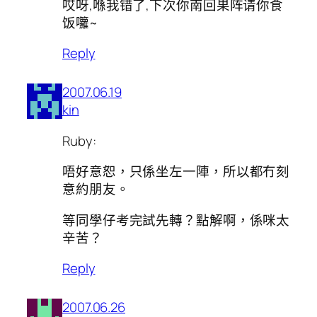
哎呀,喺我错了,下次你南回果阵请你食
饭囖~
Reply
2007.06.19
kin
Ruby:
唔好意恕，只係坐左一陣，所以都冇刻
意約朋友。
等同學仔考完試先轉？點解啊，係咪太
辛苦？
Reply
2007.06.26