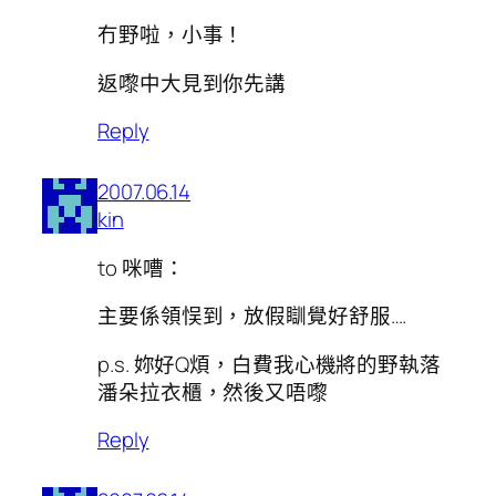
冇野啦，小事！
返嚟中大見到你先講
Reply
2007.06.14
kin
to 咪嘈：
主要係領悮到，放假瞓覺好舒服….
p.s. 妳好Q煩，白費我心機將的野執落
潘朵拉衣櫃，然後又唔嚟
Reply