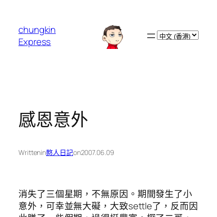
跳
至
chungkin
主
Choose
Express
要
a
內
language
容
感恩意外
Written
in
憨人日記
on
2007.06.09
消失了三個星期，不無原因。期間發生了小
意外，可幸並無大礙，大致settle了，反而因