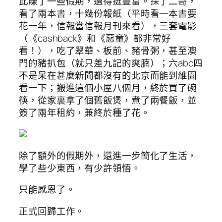
此賺了一些假期，過得挺豐富。探了二哥，
看了兩本書，十幾份報紙（平時看一本書要
花一年，信報當信報月刊來看），三套電影
（《cashback》和《惡童》都非常好
看！），吃了翠華、板前、豬骨粥，甚至澳
門的豬扒包（就只差九記的爽腩）；六abc四
不是呆在甚麼新聞都沒有的北京而能到維園
看一下；搬進這個小屋八個月，終於買了碗
筷，從家裏拿了個舊飯煲，煮了兩餐飯，並
簽了兩年租約，兼終於種了花。
除了額外的假期外，還進一步簡化了生活，
學了些少東西，有少許領悟。
只能感恩了。
正式回歸工作。