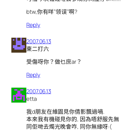
btw,你有咩”领误”啊?
Reply
2007.06.13
東二打六
受傷呀你？做乜庶ar？
Reply
2007.06.13
etta
我d朋友在維園見你倩影飄過喎.
本來我有機碰見你的, 因為唔舒服先無
同佢哋去燭光晚會咋, 同你無緣呀:(