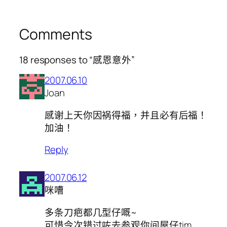
Comments
18 responses to “感恩意外”
2007.06.10
Joan
感谢上天你因祸得福，并且必有后福！
加油！
Reply
2007.06.12
咪嘈
多条刀疤都几型仔嘅~
可惜今次错过咗去参观你间屋仔tim…….