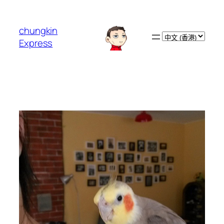
跳
至
chungkin
主
Choose
Express
要
a
內
language
容