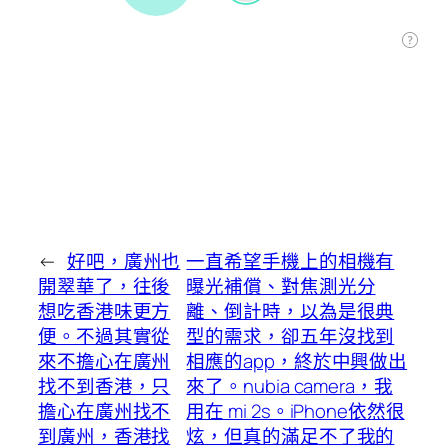
←
好吧，廣州也
一直希望手機上的相機有
開翠華了，往後
曝光補償、對焦測光分
想吃香港味更方
離、倒計時，以為是很典
便。不過其實從
型的需求，卻五年沒找到
來不擔心在廣州
相應的app，終於中興做出
找不到香港，只
來了。nubia camera，我
擔心在廣州找不
用在 mi 2s。iPhone依然很
到廣州，香港找
炫，但真的滿足不了我的