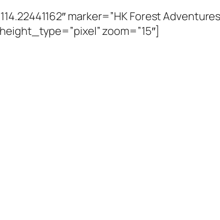
114.22441162″ marker=”HK Forest Adventure
 height_type=”pixel” zoom=”15″]