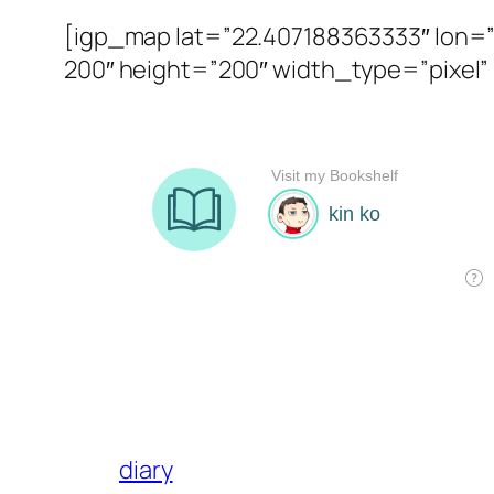
[igp_map lat=”22.407188363333″ lon=”
200″ height=”200″ width_type=”pixel”
diary