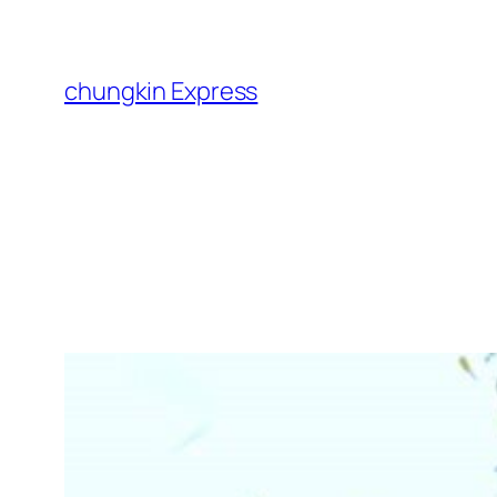
跳
至
主
chungkin Express
要
內
容