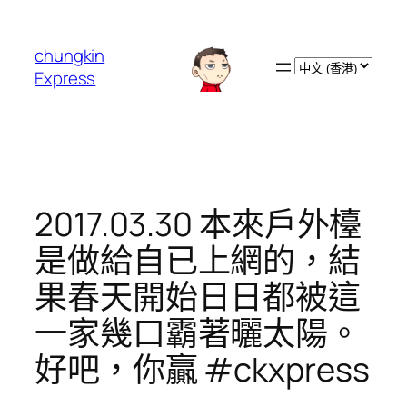
跳
至
chungkin
主
Choose
Express
要
a
內
language
容
2017.03.30 本來戶外檯
是做給自已上網的，結
果春天開始日日都被這
一家幾口霸著曬太陽。
好吧，你贏 #ckxpress