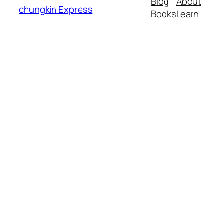
Blog
About
chungkin Express
Books
Learn