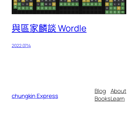
與區家麟談 Wordle
2022.07.14
Blog
About
chungkin Express
Books
Learn