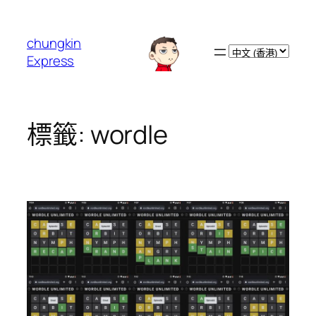
跳
至
chungkin
主
Choose
Express
要
a
內
language
容
標籤:
wordle