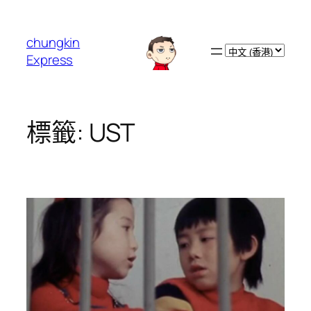
跳
至
chungkin
主
Choose
Express
要
a
內
language
容
標籤:
UST