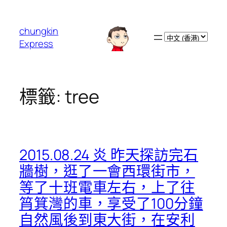
跳
至
chungkin
主
Choose
Express
要
a
內
language
容
標籤:
tree
2015.08.24 炎 昨天探訪完石
牆樹，逛了一會西環街市，
等了十班電車左右，上了往
筲箕灣的車，享受了100分鐘
自然風後到東大街，在安利