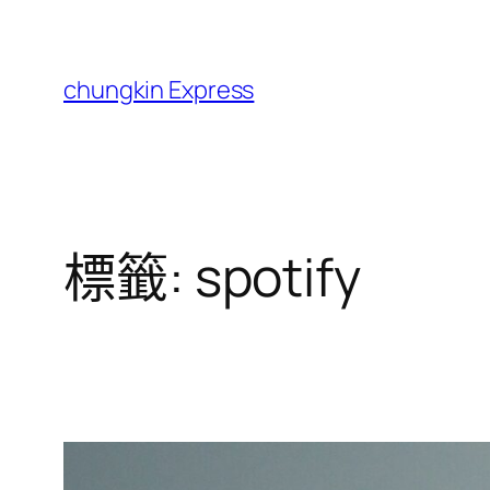
跳
至
主
chungkin Express
要
內
容
標籤:
spotify