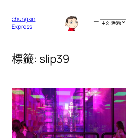
跳
至
chungkin
主
Choose
Express
要
a
內
language
容
標籤:
slip39