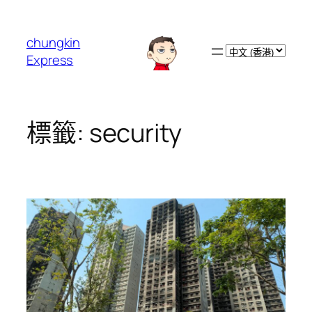
跳
至
chungkin
主
Choose
Express
要
a
內
language
容
標籤:
security