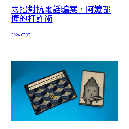
兩招對抗電話騙案，阿嬤都
懂的打詐術
2024.07.03