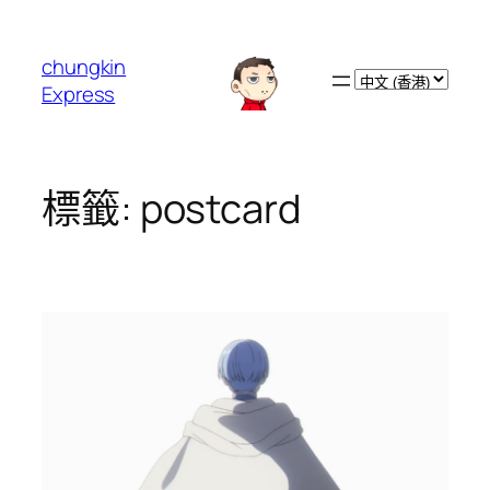
跳
至
chungkin
主
Choose
Express
要
a
內
language
容
標籤:
postcard