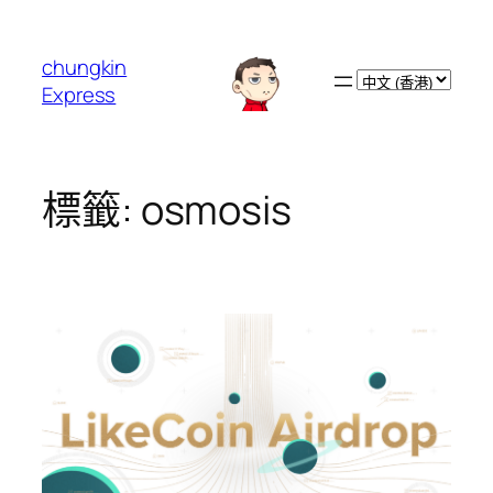
跳
至
chungkin
主
Choose
Express
要
a
內
language
容
標籤:
osmosis