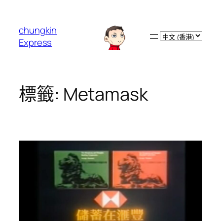
跳
至
chungkin
主
Choose
Express
要
a
內
language
容
標籤:
Metamask