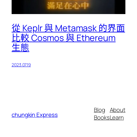
從 Keplr 與 Metamask 的界面
比較 Cosmos 與 Ethereum
生態
2023.07.19
Blog
About
chungkin Express
Books
Learn