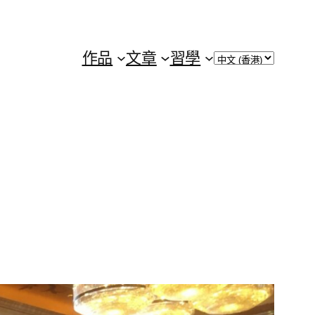
Choose
作品
文章
習學
a
language