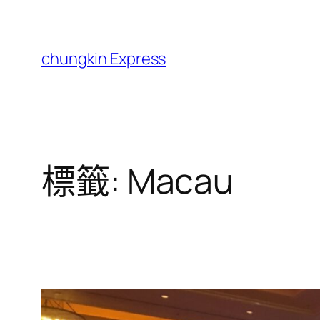
跳
至
主
chungkin Express
要
內
容
標籤:
Macau