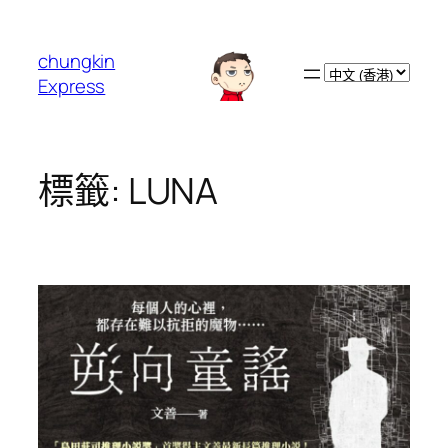
跳
至
chungkin
主
Choose
Express
要
a
內
language
容
標籤:
LUNA