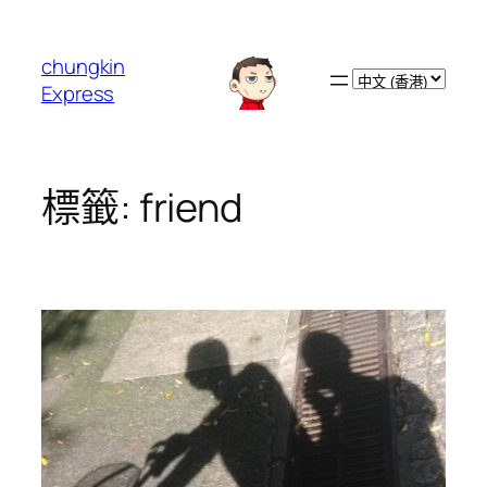
跳
至
chungkin
主
Choose
Express
要
a
內
language
容
標籤:
friend