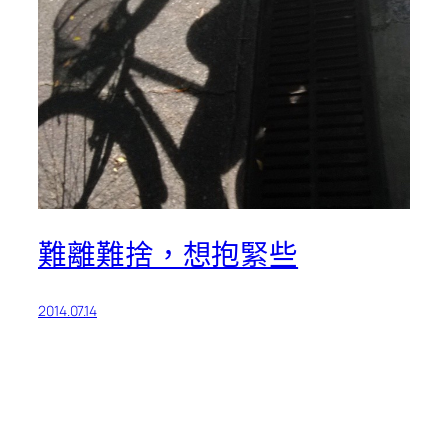
難離難捨，想抱緊些
2014.07.14