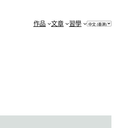
Choose
作品
文章
習學
a
language