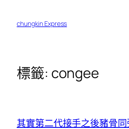
跳
至
主
chungkin Express
要
內
容
標籤:
congee
其實第二代接手之後豬骨同