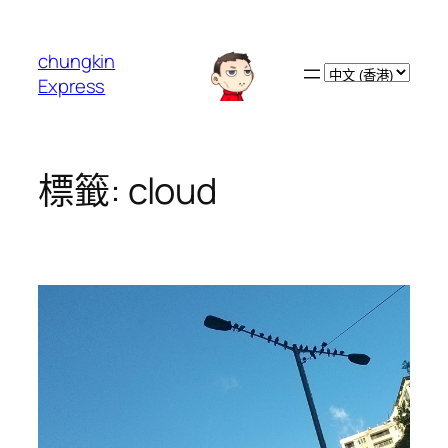
跳
至
chungkin
主
Choose
Express
要
a
內
language
容
標籤:
cloud