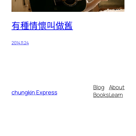
有種情懷叫做舊
2014.11.24
Blog
About
chungkin Express
Books
Learn