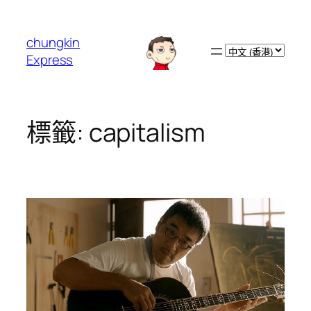
跳
至
chungkin
主
Choose
Express
要
a
內
language
容
標籤:
capitalism