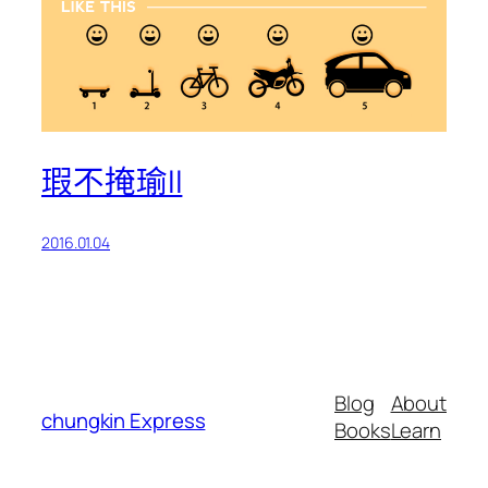
瑕不掩瑜II
2016.01.04
Blog
About
chungkin Express
Books
Learn