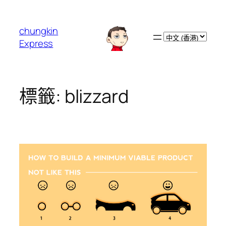
跳
至
chungkin
主
Choose
Express
要
a
內
language
容
標籤:
blizzard