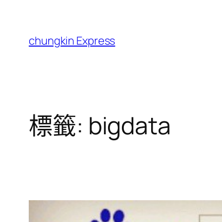
跳
至
主
chungkin Express
要
內
容
標籤:
bigdata