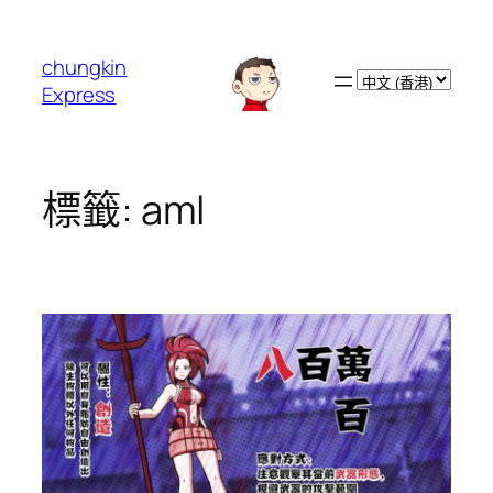
跳
至
chungkin
主
Choose
Express
要
a
內
language
容
標籤:
aml