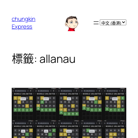
跳
至
chungkin
主
Choose
Express
要
a
內
language
容
標籤:
allanau