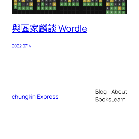
與區家麟談 Wordle
2022.07.14
Blog
About
chungkin Express
Books
Learn