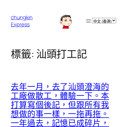
跳
至
chungkin
主
Choose
Express
要
a
內
language
容
標籤:
汕頭打工記
去年一月，去了汕頭澄海的
工廠做散工，體驗一下。本
打算寫個後記，但跟所有我
想做的事一樣，一拖再拖。
一年過去，記憶已成碎片，