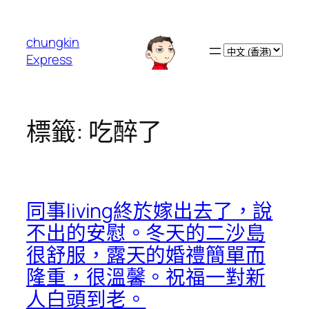
跳
至
chungkin
主
Choose
Express
要
a
內
language
容
標籤:
吃醉了
同事living終於嫁出去了，說
不出的安慰。冬天的二沙島
很舒服，露天的婚禮簡單而
隆重，很溫馨。祝福一對新
人白頭到老。