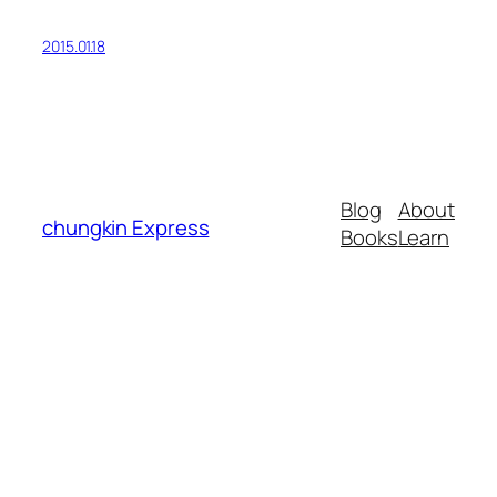
2015.01.18
Blog
About
chungkin Express
Books
Learn